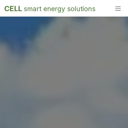
Overslaan naar inhoud
CELL
smart energy solutions