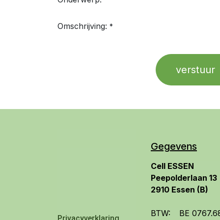
*
Omschrijving:
*
verstuur
Gegevens
​Cell ESSEN
​Peepolderlaan 13
2910 Essen (B)
BTW:
​BE 0767.6
Privacyverklaring