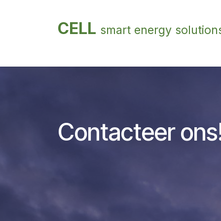
Overslaan naar inhoud
CELL
smart energy solution
Home
Bedrijven/ zakelijk
Particuliere
Contacteer ons