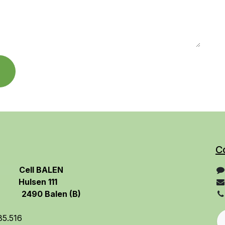
C
​Cell BALEN
Hulsen 111
2490 Balen
(B)
85.516