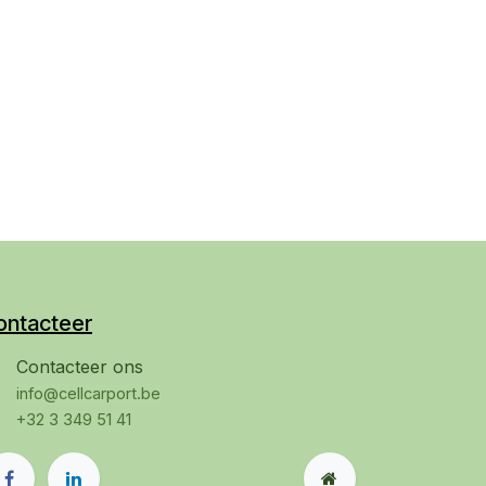
ontacteer
Contacteer ons
info@cellcarport.be
+32 3 349 51 41