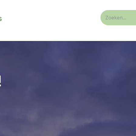
s
n/ privaat
Service
over ons
!