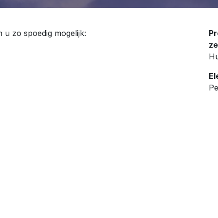
n u zo spoedig mogelijk:
Pr
ze
Hu
El
Pe