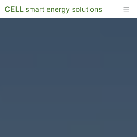
Overslaan naar inhoud
CELL
smart energy solutions