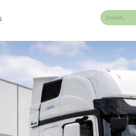
s
n/ privaat
Service
over ons