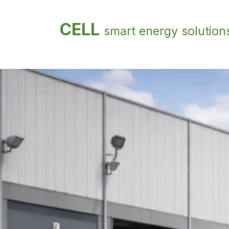
Overslaan naar inhoud
CELL
smart energy solution
Home
Bedrijven/ zakelijk
Particuliere