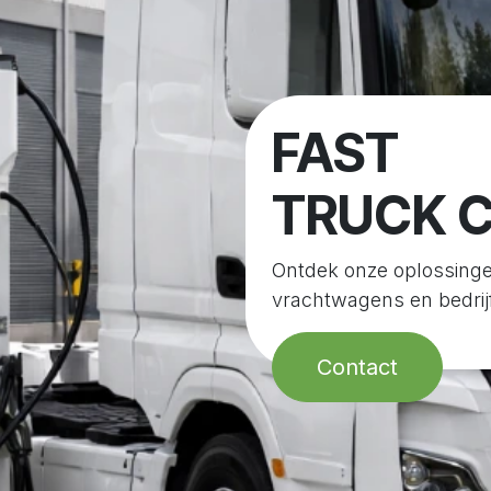
FAST
TRUCK C
Ontdek onze oplossinge
vrachtwagens en bedrij
Contact