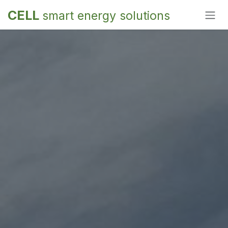
Overslaan naar inhoud
CELL
smart energy solutions