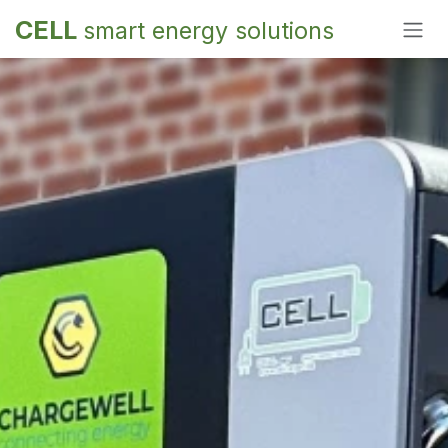
Overslaan naar inhoud
CELL
smart energy solutions