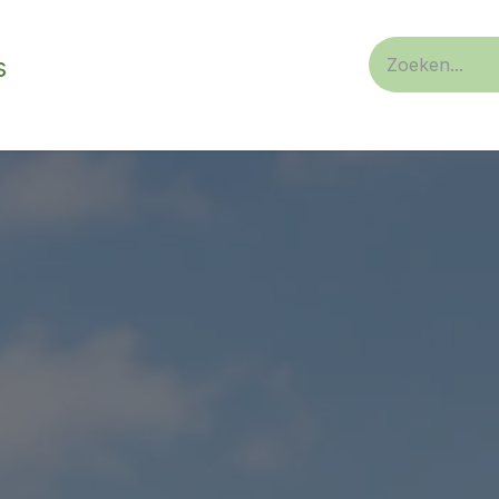
s
n/ privaat
Service
over ons