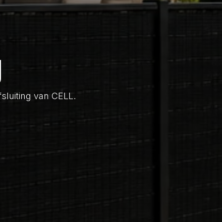
g
fsluiting van CELL.