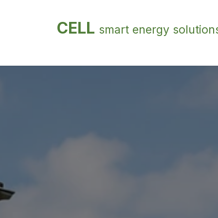
Overslaan naar inhoud
CELL
smart energy solution
Home
Bedrijven/ zakelijk
Particuliere