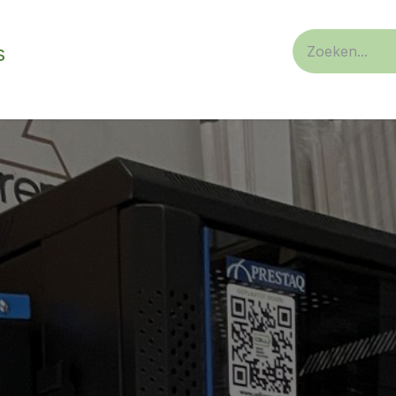
s
n/ privaat
Service
over ons