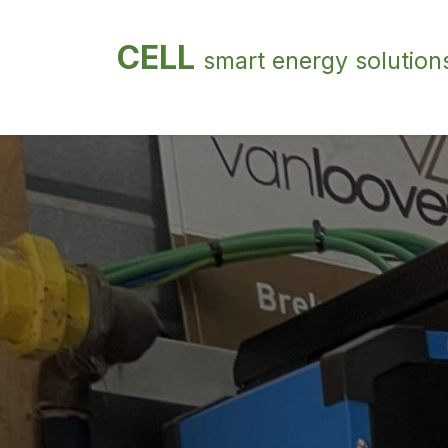
Overslaan naar inhoud
CELL
smart energy solution
Home
Bedrijven/ zakelijk
Particuliere